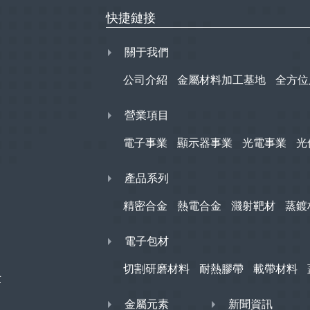
快捷鏈接
關于我們
公司介紹
金屬材料加工基地
全方位
營業項目
電子事業
顯示器事業
光電事業
光
產品系列
精密合金
熱電合金
濺射靶材
蒸鍍
電子包材
切割研磨材料
耐熱膠帶
載帶材料
世
金屬元素
新聞資訊