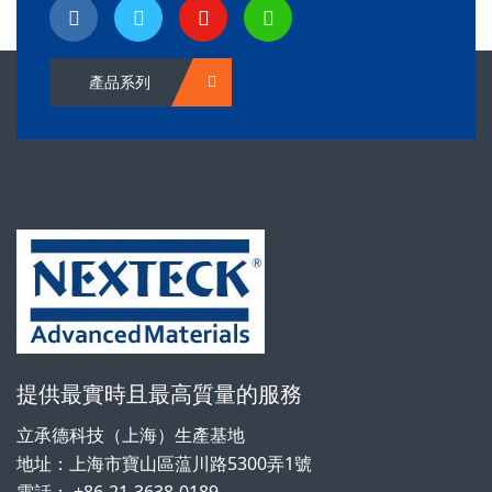
產品系列
提供最實時且最高質量的服務
立承德科技（上海）生產基地
地址：上海市寶山區蕰川路5300弄1號