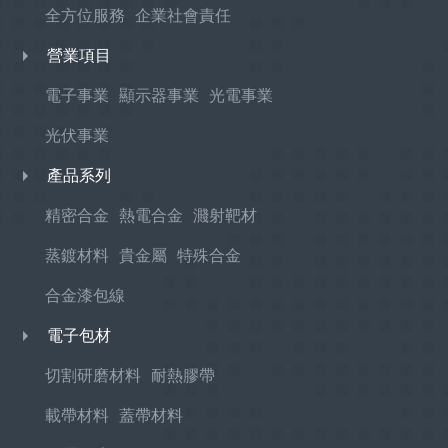
全方位服務
企業社會責任
營業項目
電子事業
顯示器事業
光電事業
光伏事業
產品系列
精密合金
熱電合金
濺射靶材
蒸鍍材料
貴金屬
特殊合金
合金漆包線
電子包材
切割研磨材料
耐熱膠帶
載帶材料
蓋帶材料