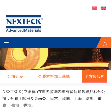
公司介紹
金屬材料加工基地
全方位服務
NEXTECK( 立承德 )在世界范圍內擁有多個銷售網點和分公
司，分布于歐洲及東南亞、日本、韓國、上海、深圳、重
慶、 臺灣、香港。