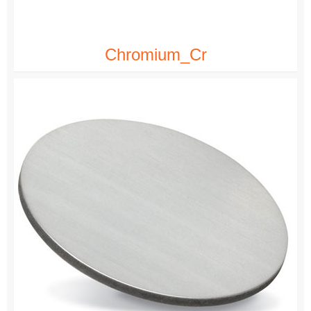
Chromium_Cr