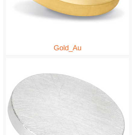
Gold_Au