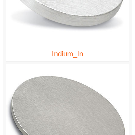
Indium_In