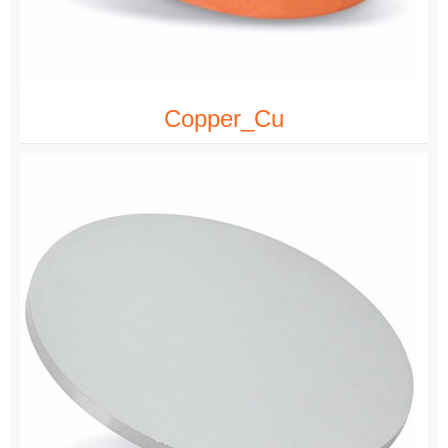
Copper_Cu