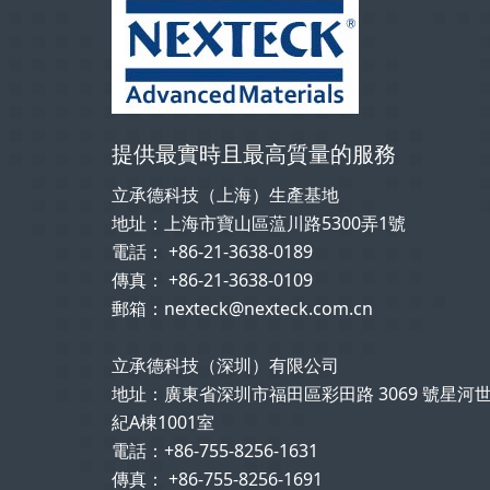
提供最實時且最高質量的服務
立承德科技（上海）生產基地
地址：上海市寶山區蕰川路5300弄1號
電話： +86-21-3638-0189
傳真： +86-21-3638-0109
郵箱：nexteck@nexteck.com.cn
立承德科技（深圳）有限公司
地址：廣東省深圳市福田區彩田路 3069 號星河
紀A棟1001室
電話：+86-755-8256-1631
傳真： +86-755-8256-1691