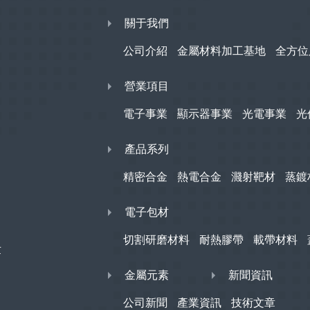
關于我們
公司介紹
金屬材料加工基地
全方位
營業項目
電子事業
顯示器事業
光電事業
光
產品系列
精密合金
熱電合金
濺射靶材
蒸鍍
電子包材
切割研磨材料
耐熱膠帶
載帶材料
世
金屬元素
新聞資訊
公司新聞
產業資訊
技術文章