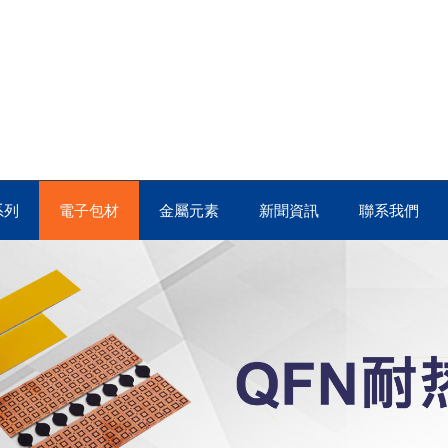
系列
電子包材
金屬元素
新聞資訊
聯系我們