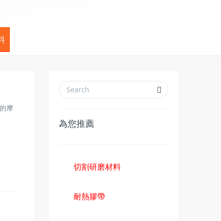
料
的摩
為您推薦
切割研磨材料
耐熱膠帶