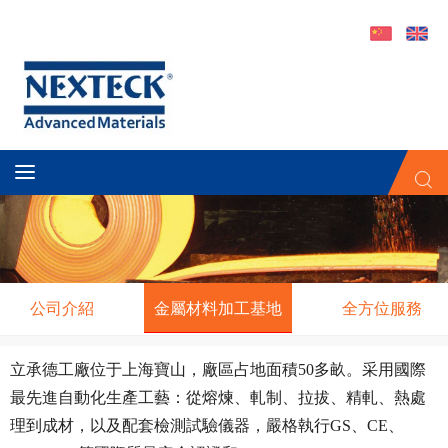
公司介紹
金屬材料加工基地
全方位服務
立承德工廠位于上海寶山，廠區占地面積50多畝。
采用國際
最先進自動化生產工藝：從熔煉、軋制、拉拔、精軋、熱處
理到成材，以及配套檢測試驗儀器，
嚴格執行GS、CE、