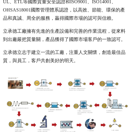
UL、ETL等國際質量安全認證和ISO9001、ISO14001、
OHSAS18001國際管理體系認證，以高效、節能、環保的產
品和真誠、周全的服務，贏得國際市場的認可與信賴。
立承德工廠擁有先進的生產設備和完善的作業流程，從來料
到出廠嚴把質量關，產品獲得了國際市場客戶的一致認可。
立承德立志于建立一流的工廠，注重人文關懷，創造最佳品
質，與員工，客戶共創美好的明天
。