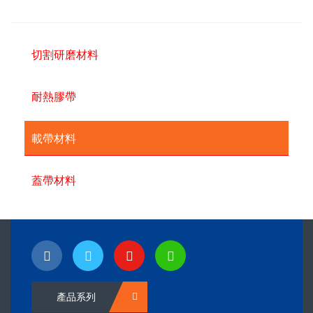
切割研磨材料
耐熱膠帶
載帶材料
蓋帶材料
產品系列