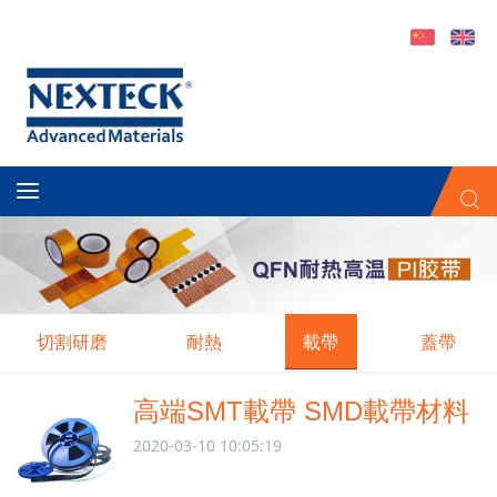
切割研磨
耐熱
載帶
蓋帶
材料
膠帶
材料
材料
高端SMT載帶 SMD載帶材料
2020-03-10 10:05:19