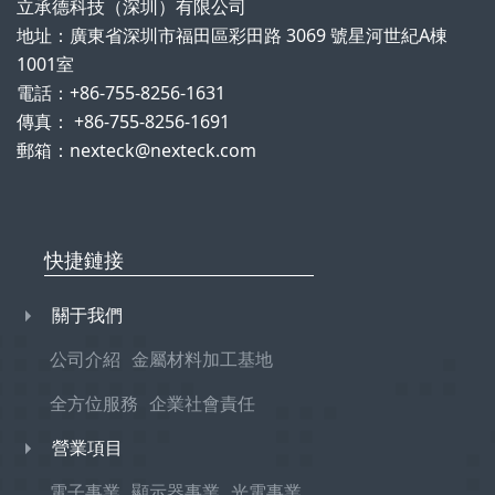
立承德科技（深圳）有限公司
地址：廣東省深圳市福田區彩田路 3069 號星河世紀A棟
1001室
電話：+86-755-8256-1631
傳真： +86-755-8256-1691
郵箱：nexteck@nexteck.com
快捷鏈接
關于我們
公司介紹
金屬材料加工基地
全方位服務
企業社會責任
營業項目
電子事業
顯示器事業
光電事業