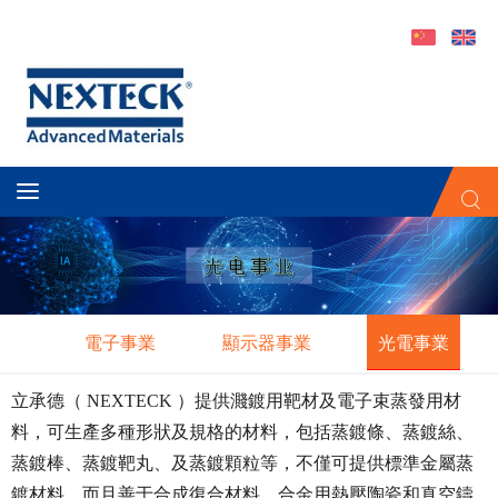
電子事業
顯示器事業
光電事業
立承德（ NEXTECK ）提供濺鍍用靶材及電子束蒸發用材
料，可生產多種形狀及規格的材料，包括蒸鍍條、蒸鍍絲、
蒸鍍棒、蒸鍍靶丸、及蒸鍍顆粒等，不僅可提供標準金屬蒸
鍍材料，而且善于合成復合材料、合金用熱壓陶瓷和真空鑄