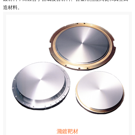
造材料。
濺鍍靶材