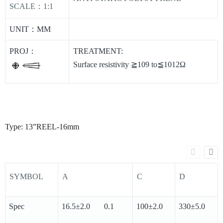
SCALE：1:1
UNIT：MM
PROJ：
TREATMENT:
Surface resistivity ≧109 to≦1012Ω
Type: 13”REEL-16mm
SYMBOL
A
C
D
Spec
16.5±2.0 0.1
100±2.0
330±5.0