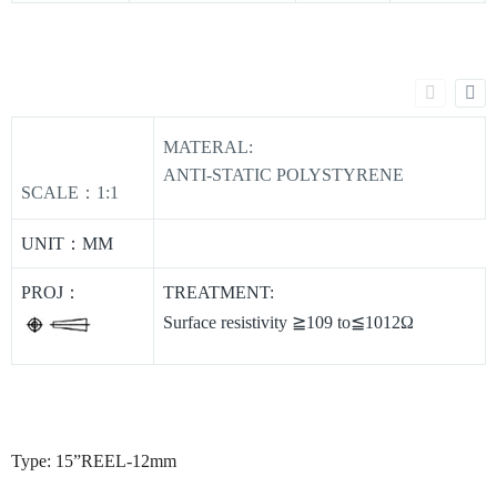
MATERAL:
ANTI-STATIC POLYSTYRENE
SCALE：1:1
UNIT：MM
PROJ：
TREATMENT:
Surface resistivity ≧109 to≦1012Ω
Type: 15”REEL-12mm