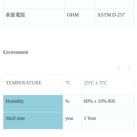
表面電阻
OHM
ASTM D-257
Environment
TEMPERATURE
°C
25°C ± 5°C
Humidity
%
60% ± 10% RH
Shelf time
year
1 Year