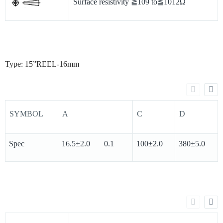
Surface resistivity ≧109 to≦1012Ω
Type: 15”REEL-16mm
SYMBOL
A
C
D
Spec
16.5±2.0 0.1
100±2.0
380±5.0