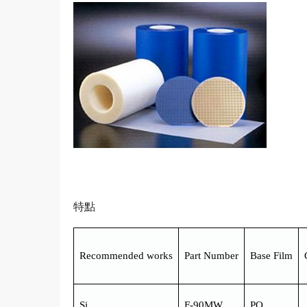
特點
Recommended works
Part Number
Base Film
Si
F-90MW
PO