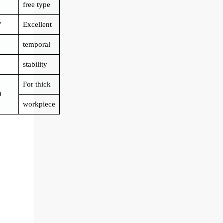
free type
7
Excellent
temporal
stability
For thick
9
workpiece