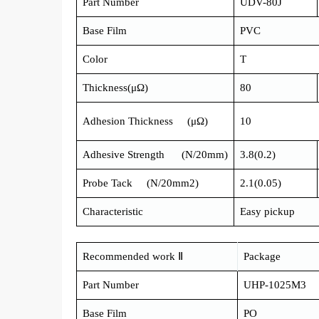
Part Number
UDV-80J
Base Film
PVC
Color
T
Thickness(μΩ)
80
Adhesion Thickness (μΩ)
10
Adhesive Strength (N/20mm)
3.8(0.2)
Probe Tack (N/20mm2)
2.1(0.05)
Characteristic
Easy pickup
Recommended work Ⅱ
Package
Part Number
UHP-1025M3
Base Film
PO