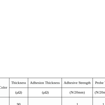
Thickness
Adhesion Thickness
Adhesive Strength
Probe 
Color
(μΩ)
(μΩ)
(N/20mm)
(N/20
90
1
1