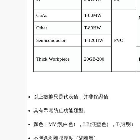
GaAs
T-80MW
Other
T-80HW
Semiconductor
T-120HW
PVC
Thick Workpiece
20GE-200
以上數據只是代表值，并非保證值。
具有帶電防止功能類型。
顏色：MV(乳白色），LB(淡藍色），T(透明）
不包含剝離膜厚度（隔離層）